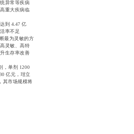
系统异常等疾病
提高重大疾病临
4.47 亿
存活率不足
诊断最为灵敏的方
用高灵敏、高特
提升生存率改善
，单剂 1200
0 亿元，玵立
，其市场规模将